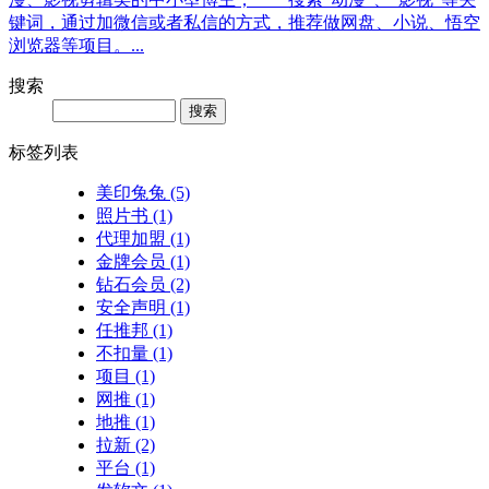
键词，通过加微信或者私信的方式，推荐做网盘、小说、悟空
浏览器等项目。...
搜索
Search
标签列表
美印兔兔
(5)
照片书
(1)
代理加盟
(1)
金牌会员
(1)
钻石会员
(2)
安全声明
(1)
任推邦
(1)
不扣量
(1)
项目
(1)
网推
(1)
地推
(1)
拉新
(2)
平台
(1)